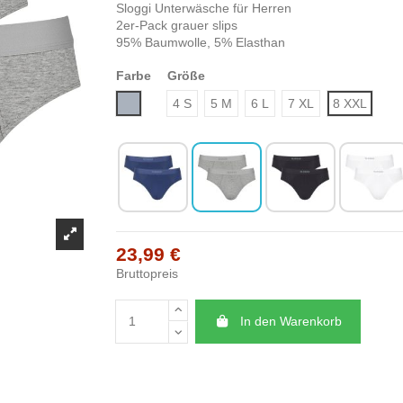
Sloggi Unterwäsche für Herren
2er-Pack grauer slips
95% Baumwolle, 5% Elasthan
Farbe
Größe
Grau
4 S
5 M
6 L
7 XL
8 XXL
23,99 €
Bruttopreis
In den Warenkorb