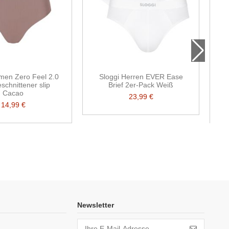
men Zero Feel 2.0
Sloggi Herren EVER Ease
S
chnittener slip
Brief 2er-Pack Weiß
Cacao
23,99 €
14,99 €
Newsletter