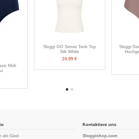
Sloggi GO Sense Tank Top
Sloggi Da
Silk White
Hochges
24,99 €
asic Midi
au
to
Kontaktiere uns
n als Gast
Sloggishop.com