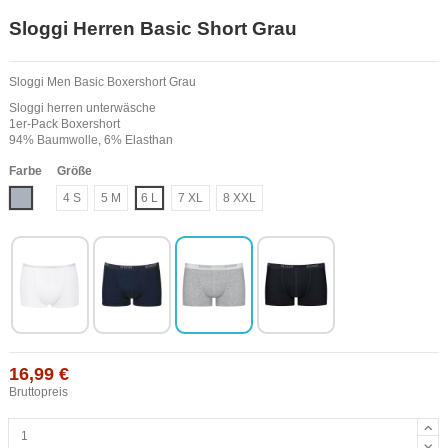
Sloggi Herren Basic Short Grau
Sloggi Men Basic Boxershort Grau
Sloggi herren unterwäsche
1er-Pack Boxershort
94% Baumwolle, 6% Elasthan
Farbe
Größe
Grau
4 S
5 M
6 L
7 XL
8 XXL
16,99 €
Bruttopreis