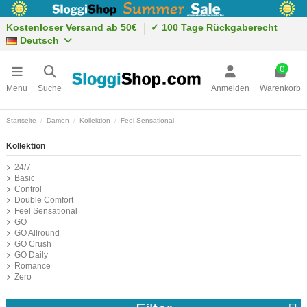
Kostenloser Versand ab 50€
✓ 100 Tage Rückgaberecht
Deutsch
0
Menu
Suche
Anmelden
Warenkorb
Startseite
Damen
Kollektion
Feel Sensational
Kollektion
24/7
Basic
Control
Double Comfort
Feel Sensational
GO
GO Allround
GO Crush
GO Daily
Romance
Zero