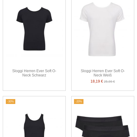
Sloggi Herren Ever Soft O-
Sloggi Herren Ever Soft O-
Neck Schwarz
Neck Weiß
18,19 €
25,99 €
-30%
-20%