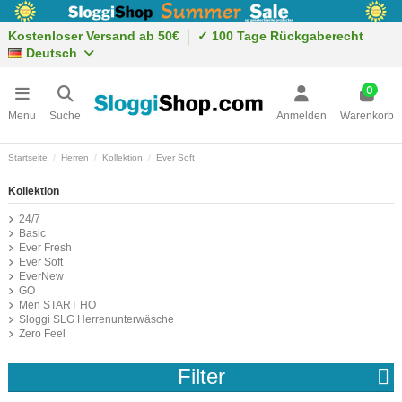
Kostenloser Versand ab 50€
✓ 100 Tage Rückgaberecht
Deutsch
0
Menu
Suche
Anmelden
Warenkorb
Startseite
Herren
Kollektion
Ever Soft
Kollektion
24/7
Basic
Ever Fresh
Ever Soft
EverNew
GO
Men START HO
Sloggi SLG Herrenunterwäsche
Zero Feel
Filter