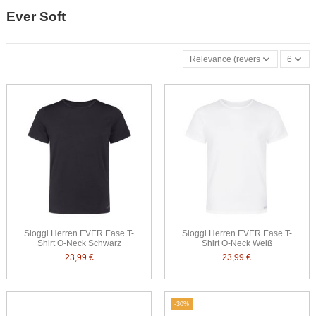
Ever Soft
Relevance (reverse)
6
Sloggi Herren EVER Ease T-
Sloggi Herren EVER Ease T-
Shirt O-Neck Schwarz
Shirt O-Neck Weiß
23,99 €
23,99 €
-30%