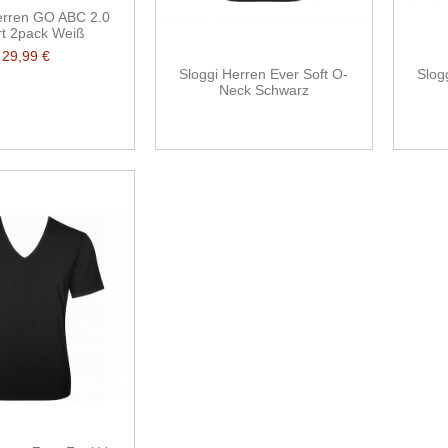
erren GO ABC 2.0
rt 2pack Weiß
29,99 €
Sloggi Herren Ever Soft O-
Slog
Neck Schwarz