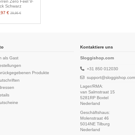
rren Zero Feel V-
ck Schwarz
,97 €
29,95 €
to
Kontaktiere uns
n als Gast
Sloggishop.com
estellungen
+31 850 012030
urückgegebenen Produkte
support@sloggishop.co
tschriften
Lager/RMA:
dressen
van Salmstraat 15
tails
5281RP Boxtel
utscheine
Nederland
Geschäftshaus:
Molenstraat 46
5014NE Tilburg
Nederland