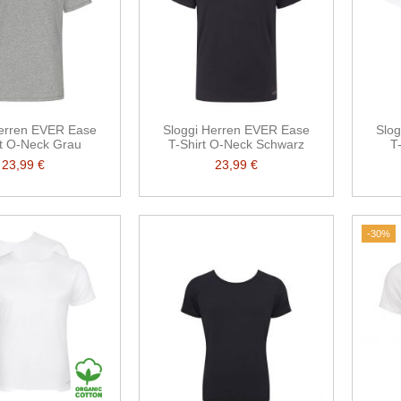
Herren EVER Ease
Sloggi Herren EVER Ease
Slo
rt O-Neck Grau
T-Shirt O-Neck Schwarz
T
23,99 €
23,99 €
-30%