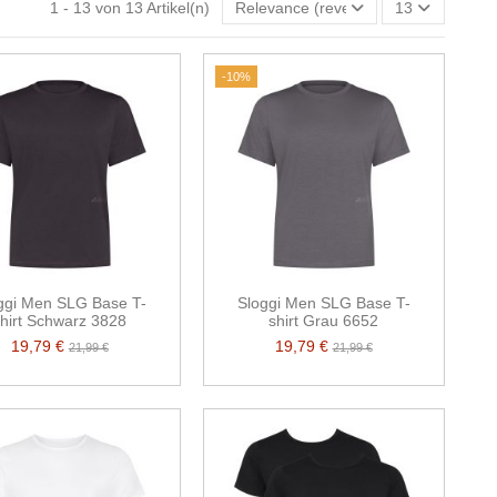
1 - 13 von 13 Artikel(n)
Relevance (reverse)
13
-10%
ggi Men SLG Base T-
Sloggi Men SLG Base T-
hirt Schwarz 3828
shirt Grau 6652
19,79 €
19,79 €
21,99 €
21,99 €