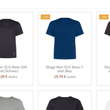
-10%
-10%
en SLG Base Soft
Sloggi Men SLG Base T-
Slo
hirt Schwarz
shirt Blau
s
,39 €
19,79 €
25,99 €
21,99 €