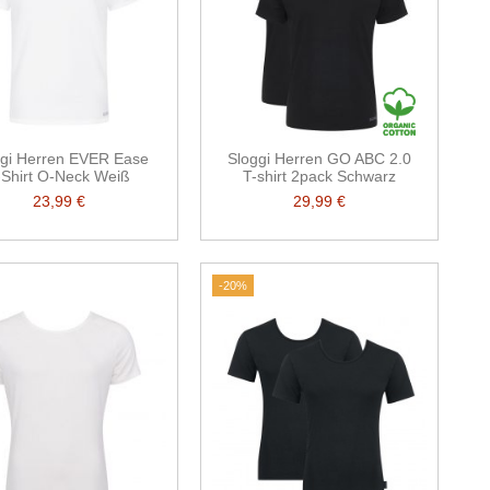
ggi Herren EVER Ease
Sloggi Herren GO ABC 2.0
-Shirt O-Neck Weiß
T-shirt 2pack Schwarz
23,99 €
29,99 €
-20%