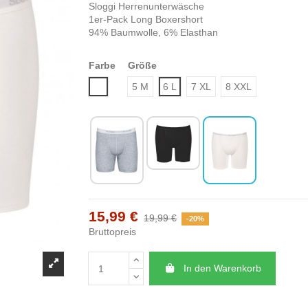
Sloggi Herrenunterwäsche
1er-Pack Long Boxershort
94% Baumwolle, 6% Elasthan
Farbe
Größe
Weiß
5 M
6 L
7 XL
8 XXL
15,99 €
19,99 €
-20%
Bruttopreis
In den Warenkorb