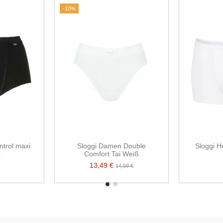
-10%
trol maxi
Sloggi Damen Double
Sloggi H
z
Comfort Tai Weiß
13,49 €
14,99 €