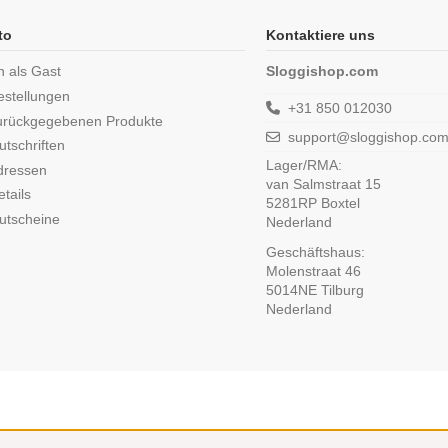
to
Kontaktiere uns
n als Gast
Sloggishop.com
estellungen
+31 850 012030
urückgegebenen Produkte
support@sloggishop.co
tschriften
Lager/RMA:
dressen
van Salmstraat 15
tails
5281RP Boxtel
utscheine
Nederland
Geschäftshaus:
Molenstraat 46
5014NE Tilburg
Nederland