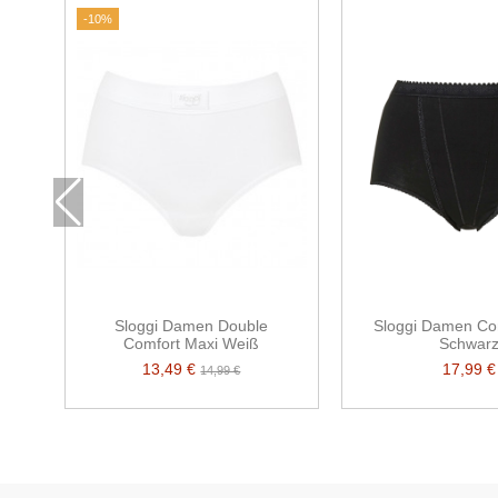
-10%
Sloggi Damen Double
Sloggi Damen Con
Comfort Maxi Weiß
Schwar
13,49 €
17,99 €
14,99 €