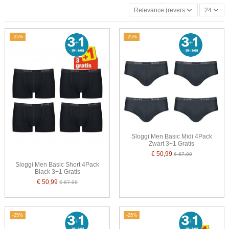
Relevance (reverse)
24
-25%
-25%
Sloggi Men Basic Midi 4Pack
Zwart 3+1 Gratis
€ 50,99
€ 67,99
Sloggi Men Basic Short 4Pack
Black 3+1 Gratis
€ 50,99
€ 67,99
-25%
-25%