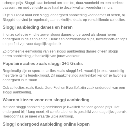
scherpe prijs. Sloggi staat bekend om comfort, duurzaamheid en een perfecte
pasvorm, en met de juiste actie haal je deze kwaliteit voordelig in huis.
Of je nu zoekt naar een sloggi ondergoed aanbieding voor dames of heren, bij
Sloggishop vind je regelmatig aantrekkelijke deals op verschillende collecties.
Sloggi aanbieding dames en heren
In onze collectie vind je zowel
sloggi dames ondergoed
als
sloggi heren
ondergoed
in de aanbieding. Denk aan comfortabele slips, boxershorts en tops
die perfect zijn voor dagelijks gebruik.
Zo profiteer je eenvoudig van een sloggi aanbieding dames of een sloggi
heren aanbieding, afhankelijk van jouw voorkeur.
Populaire acties zoals sloggi 3+1 Gratis
Regelmatig zijn er speciale acties zoals
sloggi 3+1
, waarbij je extra voordelig
meerdere items tegelijk koopt. Dit maakt het nog aantrekkelijker om je favoriete
ondergoed in te slaan.
Ook collecties zoals Basic, Zero Feel en EverSoft zijn vaak onderdeel van een
sloggi aanbieding.
Waarom kiezen voor een sloggi aanbieding
Met een sloggi aanbieding combineer je kwaliteit met een goede prijs. Het
ondergoed blijft lang mooi, zit comfortabel en is geschikt voor dagelijks gebruik.
Hierdoor haal je meer waarde uit je aankoop.
Sloggi ondergoed aanbieding online kopen