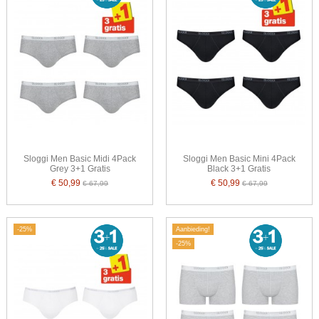
Sloggi Men Basic Midi 4Pack
Sloggi Men Basic Mini 4Pack
Grey 3+1 Gratis
Black 3+1 Gratis
€ 50,99
€ 50,99
€ 67,99
€ 67,99
-25%
Aanbieding!
-25%