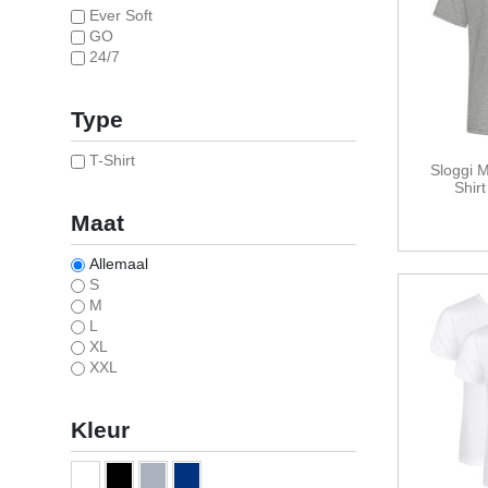
Ever Soft
GO
24/7
Type
T-Shirt
Sloggi 
Shir
Maat
Allemaal
S
M
L
XL
XXL
Kleur