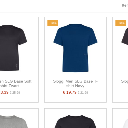
Ite
-10%
-10%
en SLG Base Soft
Sloggi Men SLG Base T-
Slo
shirt Zwart
shirt Navy
23,39
€ 19,79
€ 25,99
€ 21,99