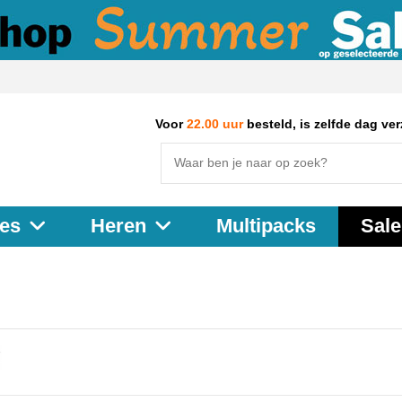
Voor
22.00 uur
besteld, is zelfde dag ve
Multipacks
Sale
es
Heren