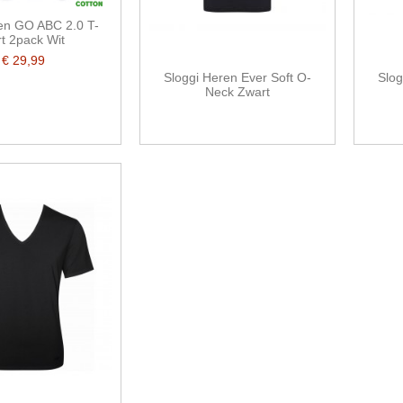
en GO ABC 2.0 T-
rt 2pack Wit
€ 29,99
Sloggi Heren Ever Soft O-
Slog
Neck Zwart