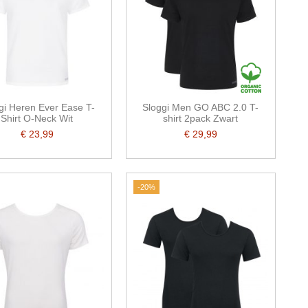
gi Heren Ever Ease T-
Sloggi Men GO ABC 2.0 T-
Shirt O-Neck Wit
shirt 2pack Zwart
€ 23,99
€ 29,99
-20%