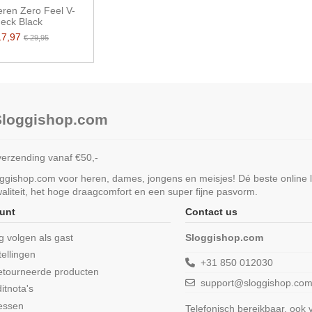
eren Zero Feel V-
eck Black
17,97
€ 29,95
 Sloggishop.com
verzending vanaf €50,-
loggishop.com voor heren, dames, jongens en meisjes! Dé beste online 
liteit, het hoge draagcomfort en een super fijne pasvorm.
unt
Contact us
ng volgen als gast
Sloggishop.com
tellingen
+31 850 012030
etourneerde producten
support@sloggishop.co
itnota's
essen
Telefonisch bereikbaar, ook