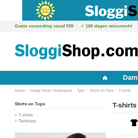
Gratis verzending vanaf €50
✓ 100 dagen retourrecht
Dam
Home
Sloggi Heren Ondergoed
Type
Shirts en Tops
T-shirts
Shirts en Tops
T-shirts
T-shirts
Tanktops