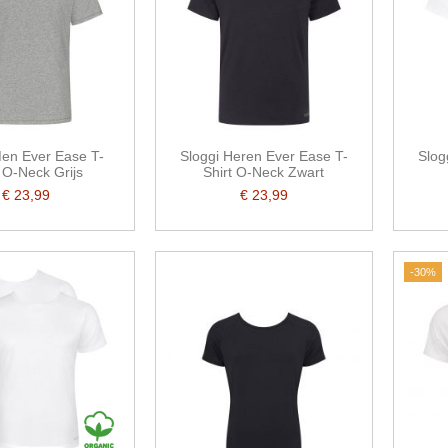
Men Ever Ease T-
Sloggi Heren Ever Ease T-
Slog
t O-Neck Grijs
Shirt O-Neck Zwart
€ 23,99
€ 23,99
-30%