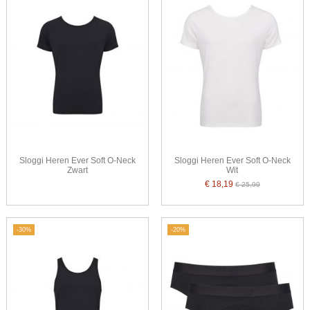
Sloggi Heren Ever Soft O-Neck
Sloggi Heren Ever Soft O-Neck
Zwart
Wit
€ 18,19
€ 25,99
-30%
-20%