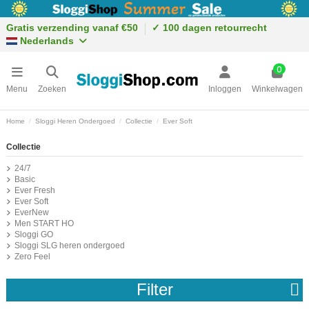
Gratis verzending vanaf €50
✓ 100 dagen retourrecht
Nederlands
0
Menu
Zoeken
Inloggen
Winkelwagen
Home
Sloggi Heren Ondergoed
Collectie
Ever Soft
Collectie
24/7
Basic
Ever Fresh
Ever Soft
EverNew
Men START HO
Sloggi GO
Sloggi SLG heren ondergoed
Zero Feel
Filter