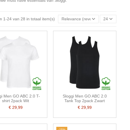
euwe must have essentials van Sloggi.
m 1-24 van 28 in totaal item(s)
Relevance (reverse)
24
gi Men GO ABC 2.0 T-
Sloggi Men GO ABC 2.0
shirt 2pack Wit
Tank Top 2pack Zwart
€ 29,99
€ 29,99
-15%