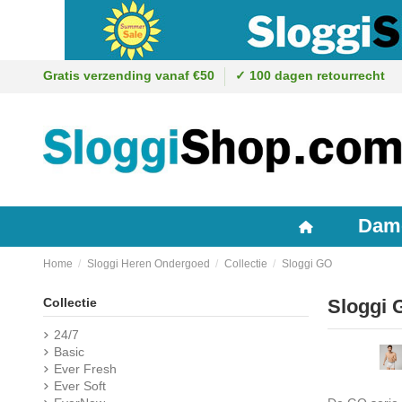
Gratis verzending vanaf €50
✓ 100 dagen retourrecht
Dam
Home
Sloggi Heren Ondergoed
Collectie
Sloggi GO
Collectie
Sloggi 
24/7
Basic
Ever Fresh
Ever Soft