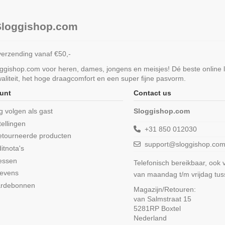
 Sloggishop.com
verzending vanaf €50,-
loggishop.com voor heren, dames, jongens en meisjes! Dé beste online 
liteit, het hoge draagcomfort en een super fijne pasvorm.
unt
Contact us
ng volgen als gast
Sloggishop.com
tellingen
+31 850 012030
etourneerde producten
support@sloggishop.co
itnota's
essen
Telefonisch bereikbaar, ook
gevens
van maandag t/m vrijdag tu
ardebonnen
Magazijn/Retouren:
van Salmstraat 15
5281RP Boxtel
Nederland