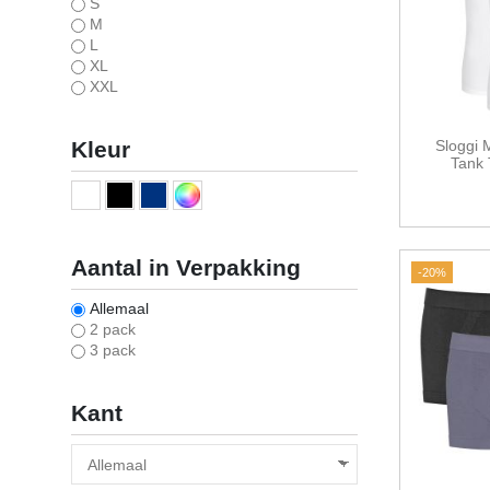
S
M
L
XL
XXL
Sloggi
Kleur
Tank 
Aantal in Verpakking
-20%
Allemaal
2 pack
3 pack
Kant