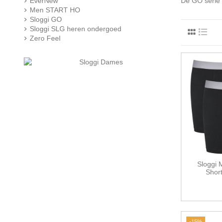
EverNew
De GO serie g
Men START HO
Sloggi GO
Sloggi SLG heren ondergoed
Zero Feel
Sloggi
Shor
-15%