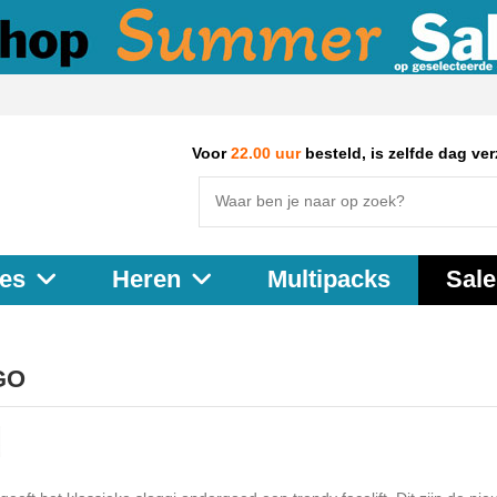
Voor
22.00 uur
besteld, is zelfde dag ve
Multipacks
Sale
es
Heren
GO