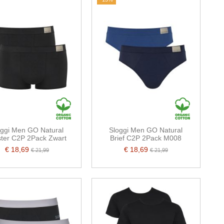
oggi Men GO Natural
Sloggi Men GO Natural
ster C2P 2Pack Zwart
Brief C2P 2Pack M008
€ 18,69
€ 18,69
€ 21,99
€ 21,99