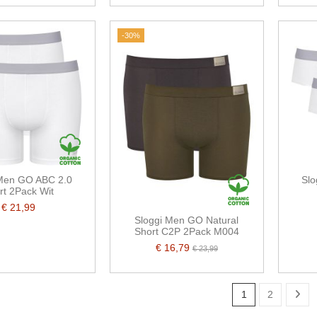
-30%
 Men GO ABC 2.0
Slo
rt 2Pack Wit
€ 21,99
Sloggi Men GO Natural
Short C2P 2Pack M004
€ 16,79
€ 23,99
1
2