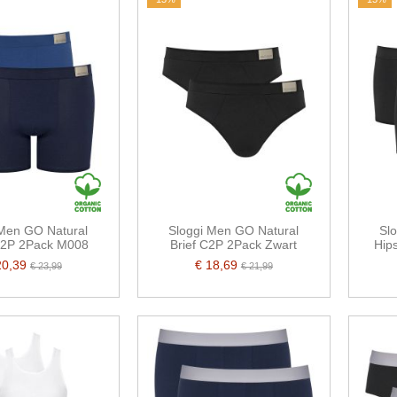
 Men GO Natural
Sloggi Men GO Natural
Sl
C2P 2Pack M008
Brief C2P 2Pack Zwart
Hip
20,39
€ 18,69
€ 23,99
€ 21,99