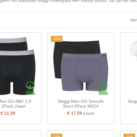
eeft het klassieke sloggi ondergoed een trendy facelift. Dit zijn de ni
Ite
-20%
 Men GO ABC 2.0
Sloggi Men GO Smooth
Slog
t 2Pack Zwart
Short 2Pack M014
€ 21,99
€ 17,59
€ 21,99
-15%
-15%