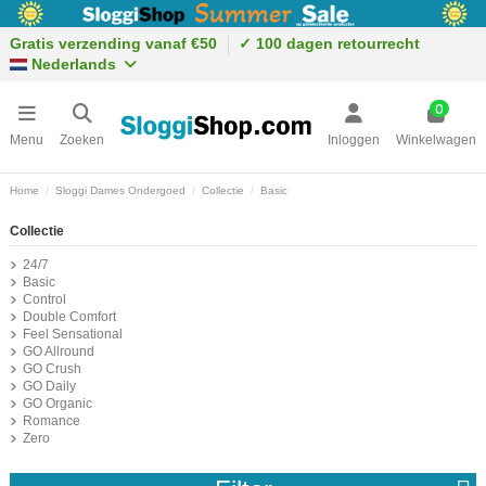
Gratis verzending vanaf €50
✓ 100 dagen retourrecht
Nederlands
0
Menu
Zoeken
Inloggen
Winkelwagen
Home
Sloggi Dames Ondergoed
Collectie
Basic
Collectie
24/7
Basic
Control
Double Comfort
Feel Sensational
GO Allround
GO Crush
GO Daily
GO Organic
Romance
Zero