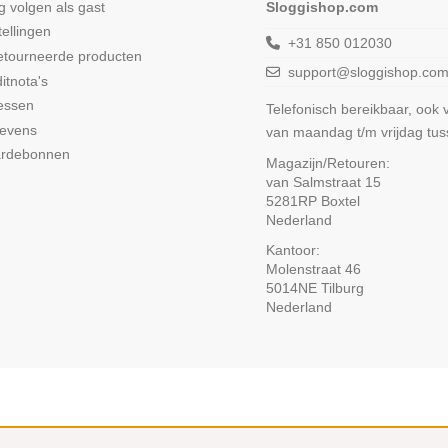
ng volgen als gast
Sloggishop.com
tellingen
+31 850 012030
etourneerde producten
support@sloggishop.co
itnota's
essen
Telefonisch bereikbaar, ook
gevens
van maandag t/m vrijdag tu
ardebonnen
Magazijn/Retouren:
van Salmstraat 15
5281RP Boxtel
Nederland
Kantoor:
Molenstraat 46
5014NE Tilburg
Nederland