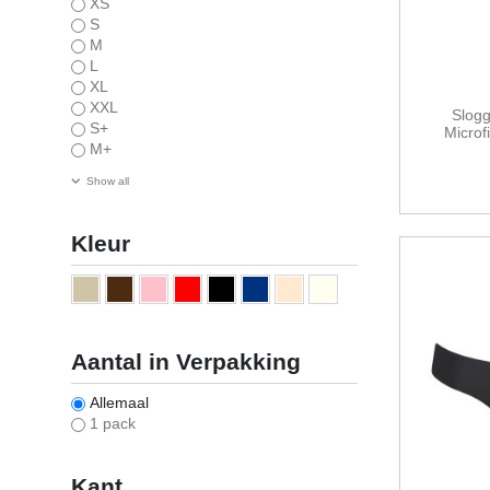
XS
S
M
L
XL
XXL
Slog
S+
Microf
M+
Show all
Kleur
Aantal in Verpakking
Allemaal
1 pack
Kant