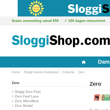
Gratis verzending vanaf €50
✓ 100 dagen retourrecht
Dam
Home
Sloggi Dames Ondergoed
Collectie
Zero
Zero
Zero
Sloggi Zero Feel
Zero Feel Lace
Zero Microfibre
Zero Modal