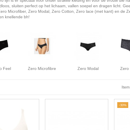
o lijn is er speciaal voor onder strakke kleding en voor de vrouw die h
loos, sluiten perfect op het lichaam, vallen soepel en dragen licht. G
Zero Microfiber, Zero Modal, Zero Cotton, Zero lace (met kant) en de Z
en knellende bh!
o Feel
Zero Microfibre
Zero Modal
Zero
Item
-30%