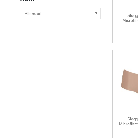
Slog
Microfib
Slog
Microfibr