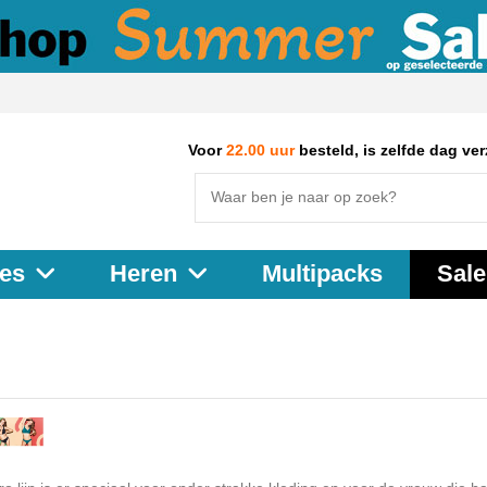
Voor
22.00 uur
besteld, is zelfde dag ve
Multipacks
Sale
es
Heren