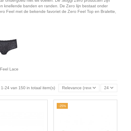
aar ondergoed niet wil voelen. De Sloggi Zero producten zijn
een knellende banden en randen. De Zero lijn bestaat onder
ero Feel met de bekende favoriet de Zero Feel Top en Bralette,
 Feel Lace
 1-24 van 150 in totaal item(s)
Relevance (reverse)
24
-25%