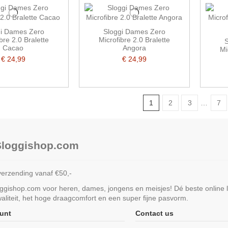
gi Dames Zero
Sloggi Dames Zero
bre 2.0 Bralette
Microfibre 2.0 Bralette
S
Cacao
Angora
Mi
€ 24,99
€ 24,99
1
2
3
…
7
 Sloggishop.com
verzending vanaf €50,-
loggishop.com voor heren, dames, jongens en meisjes! Dé beste online 
liteit, het hoge draagcomfort en een super fijne pasvorm.
unt
Contact us