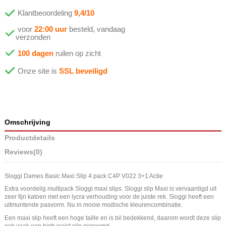
Klantbeoordeling
9,4/10
voor
22:00 uur
besteld, vandaag
verzonden
100 dagen
ruilen op zicht
Onze site is
SSL beveiligd
Omschrijving
Productdetails
Reviews
(0)
Sloggi Dames Basic Maxi Slip 4 pack C4P V022 3+1 Actie
Extra voordelig multipack Sloggi maxi slips. Sloggi slip Maxi is vervaardigd uit
zeer fijn katoen met een lycra verhouding voor de juiste rek. Sloggi heeft een
uitmuntende pasvorm. Nu in mooie modische kleurencombinatie.
Een maxi slip heeft een hoge taille en is bil bedekkend, daarom wordt deze slip
ook vaak een high waist slip genoemd.