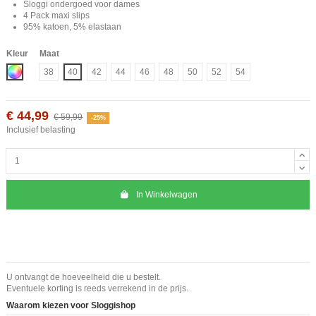
Sloggi ondergoed voor dames
4 Pack maxi slips
95% katoen, 5% elastaan
Kleur
Maat
Mix
38
40
42
44
46
48
50
52
54
€ 44,99
€ 59,99
-25%
Inclusief belasting
In Winkelwagen
U ontvangt de hoeveelheid die u bestelt.
Eventuele korting is reeds verrekend in de prijs.
Waarom kiezen voor Sloggishop