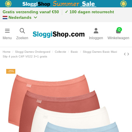
Gratis verzending vanaf €50
✓ 100 dagen retourrecht
Nederlands
0
Menu
Zoeken
Inloggen
Winkelwagen
Home
Sloggi Dames Ondergoed
Collectie
Basic
Sloggi Dames Basic Maxi
Slip 4 pack C4P V022 3+1 gratis
-25%