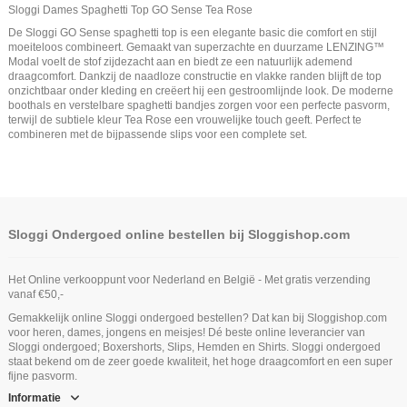
Sloggi Dames Spaghetti Top GO Sense Tea Rose
De Sloggi GO Sense spaghetti top is een elegante basic die comfort en stijl
moeiteloos combineert. Gemaakt van superzachte en duurzame LENZING™
Modal voelt de stof zijdezacht aan en biedt ze een natuurlijk ademend
draagcomfort. Dankzij de naadloze constructie en vlakke randen blijft de top
onzichtbaar onder kleding en creëert hij een gestroomlijnde look. De moderne
boothals en verstelbare spaghetti bandjes zorgen voor een perfecte pasvorm,
terwijl de subtiele kleur Tea Rose een vrouwelijke touch geeft. Perfect te
combineren met de bijpassende slips voor een complete set.
Sloggi Ondergoed online bestellen bij Sloggishop.com
Het Online verkooppunt voor Nederland en België - Met gratis verzending
vanaf €50,-
Gemakkelijk online Sloggi ondergoed bestellen? Dat kan bij Sloggishop.com
voor heren, dames, jongens en meisjes! Dé beste online leverancier van
Sloggi ondergoed; Boxershorts, Slips, Hemden en Shirts. Sloggi ondergoed
staat bekend om de zeer goede kwaliteit, het hoge draagcomfort en een super
fijne pasvorm.
Informatie