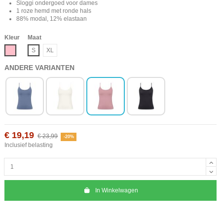
Sloggi ondergoed voor dames
1 roze hemd met ronde hals
88% modal, 12% elastaan
Kleur
Maat
Roze
S
XL
ANDERE VARIANTEN
€ 19,19
€ 23,99
-20%
Inclusief belasting
In Winkelwagen