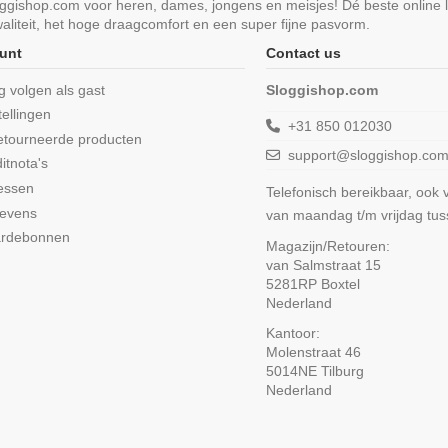
loggishop.com voor heren, dames, jongens en meisjes! Dé beste online 
liteit, het hoge draagcomfort en een super fijne pasvorm.
unt
Contact us
ng volgen als gast
Sloggishop.com
tellingen
+31 850 012030
etourneerde producten
support@sloggishop.co
itnota's
essen
Telefonisch bereikbaar, ook
gevens
van maandag t/m vrijdag tu
ardebonnen
Magazijn/Retouren:
van Salmstraat 15
5281RP Boxtel
Nederland
Kantoor:
Molenstraat 46
5014NE Tilburg
Nederland