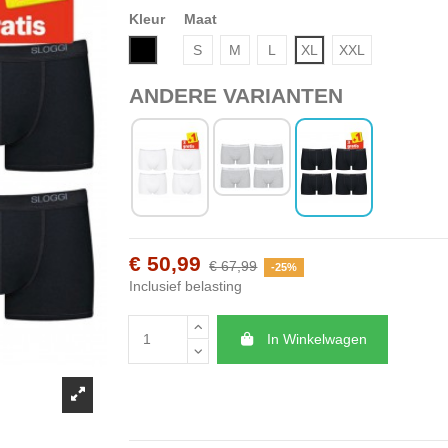
Kleur
Maat
Zwart
S
M
L
XL
XXL
ANDERE VARIANTEN
€ 50,99
€ 67,99
-25%
Inclusief belasting
In Winkelwagen