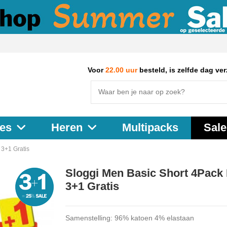
Voor
22.00 uur
besteld, is zelfde dag ve
Multipacks
Sale
es
Heren
 3+1 Gratis
Sloggi Men Basic Short 4Pack
3+1 Gratis
Samenstelling: 96% katoen 4% elastaan