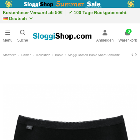
Kostenloser Versand ab 50€
✓ 100 Tage Rückgaberecht
Deutsch
0
Menu
Suche
Anmelden
Warenkorb
Startseite
Damen
Kollektion
Basic
Sloggi Damen Basic Short Schwartz