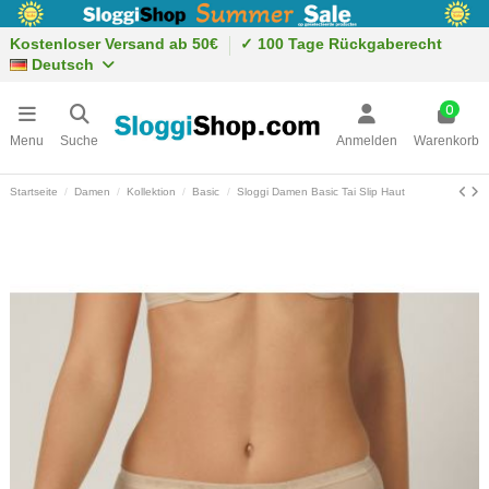
Kostenloser Versand ab 50€
✓ 100 Tage Rückgaberecht
Deutsch
0
Menu
Suche
Anmelden
Warenkorb
Startseite
Damen
Kollektion
Basic
Sloggi Damen Basic Tai Slip Haut