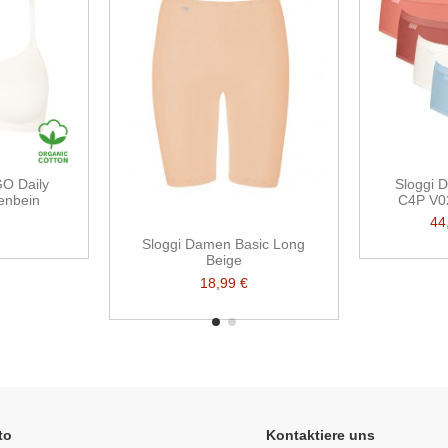
O Daily
Sloggi 
fenbein
C4P V0
44
Sloggi Damen Basic Long
Beige
18,99 €
to
Kontaktiere uns