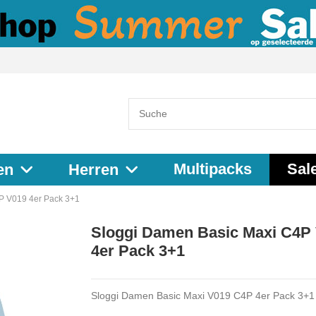
Multipacks
Sal
en
Herren
P V019 4er Pack 3+1
Sloggi Damen Basic Maxi C4P
4er Pack 3+1
Sloggi Damen Basic Maxi V019 C4P 4er Pack 3+1