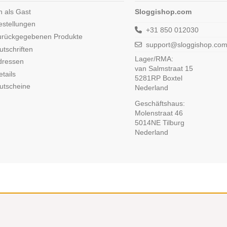
n als Gast
Sloggishop.com
estellungen
+31 850 012030
urückgegebenen Produkte
support@sloggishop.co
tschriften
Lager/RMA:
dressen
van Salmstraat 15
tails
5281RP Boxtel
utscheine
Nederland
Geschäftshaus:
Molenstraat 46
5014NE Tilburg
Nederland