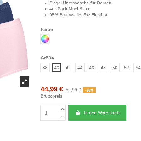
Sloggi Unterwäsche für Damen
4er-Pack Maxi-Slips
95% Baumwolle, 5% Elasthan
Farbe
Mix
Größe
38
40
42
44
46
48
50
52
54
44,99 €
59,99 €
-25%
Bruttopreis
In den Warenkorb