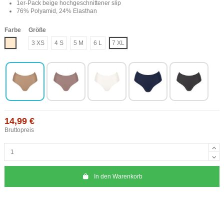
1er-Pack beige hochgeschnittener slip
76% Polyamid, 24% Elasthan
Farbe
Größe
Haut
3 XS
4 S
5 M
6 L
7 XL
14,99 €
Bruttopreis
In den Warenkorb