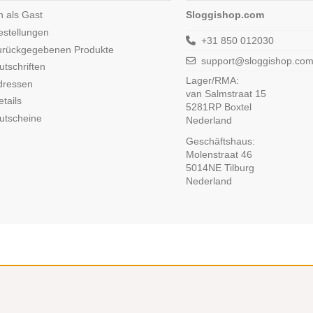
n als Gast
Sloggishop.com
estellungen
+31 850 012030
urückgegebenen Produkte
support@sloggishop.co
tschriften
Lager/RMA:
dressen
van Salmstraat 15
tails
5281RP Boxtel
utscheine
Nederland
Geschäftshaus:
Molenstraat 46
5014NE Tilburg
Nederland