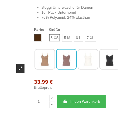
Sloggi Unterwäsche für Damen
1er-Pack Unterhemd
76% Polyamid, 24% Elasthan
Farbe
Größe
Braun
3 XS
5 M
6 L
7 XL
33,99 €
Bruttopreis
In den Warenkorb