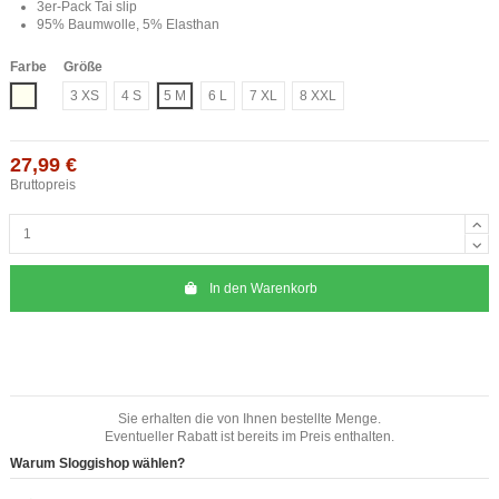
3er-Pack Tai slip
95% Baumwolle, 5% Elasthan
Farbe
Größe
Elfenbeinfarbe
3 XS
4 S
5 M
6 L
7 XL
8 XXL
27,99 €
Bruttopreis
In den Warenkorb
Sie erhalten die von Ihnen bestellte Menge.
Eventueller Rabatt ist bereits im Preis enthalten.
Warum Sloggishop wählen?