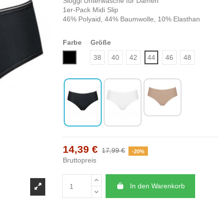
Sloggi Unterwäsche für Damen
1er-Pack Midi Slip
46% Polyaid, 44% Baumwolle, 10% Elasthan
Farbe
Größe
Schwarz
38
40
42
44
46
48
14,39 €
17,99 €
-20%
Bruttopreis
In den Warenkorb