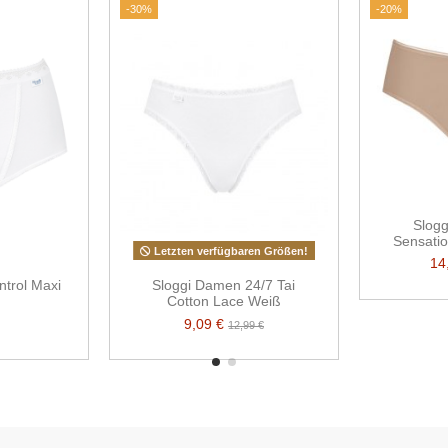
-30%
-20%
Slog
Sensatio
Letzten verfügbaren Größen!
14
trol Maxi
Sloggi Damen 24/7 Tai
Cotton Lace Weiß
9,09 €
12,99 €