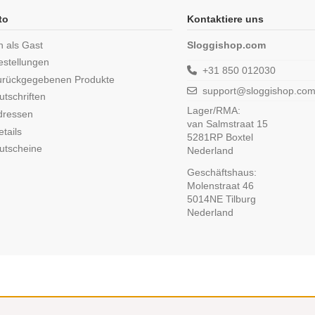
to
Kontaktiere uns
n als Gast
Sloggishop.com
estellungen
+31 850 012030
urückgegebenen Produkte
support@sloggishop.co
tschriften
Lager/RMA:
dressen
van Salmstraat 15
tails
5281RP Boxtel
utscheine
Nederland
Geschäftshaus:
Molenstraat 46
5014NE Tilburg
Nederland