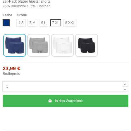
2er-Pack blauer hipster shorts
95% Baumwolle, 5% Elasthan
Farbe
Größe
Blau
4 S
5 M
6 L
7 XL
8 XXL
23,99 €
Bruttopreis
In den Warenkorb