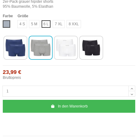
2er-Pack grauer hipster shorts
95% Baumwolle, 5% Elasthan
Farbe
Größe
Grau
4 S
5 M
6 L
7 XL
8 XXL
23,99 €
Bruttopreis
In den Warenkorb