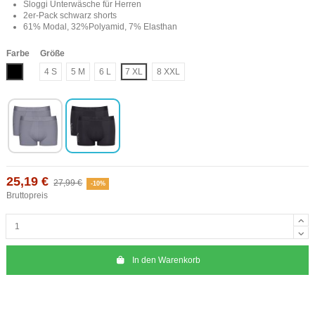
Sloggi Unterwäsche für Herren
2er-Pack schwarz shorts
61% Modal, 32%Polyamid, 7% Elasthan
Farbe
Größe
Schwarz
4 S
5 M
6 L
7 XL
8 XXL
25,19 €
27,99 €
-10%
Bruttopreis
In den Warenkorb