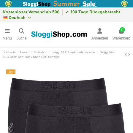
Kostenloser Versand ab 50€
✓ 100 Tage Rückgaberecht
Deutsch
0
Menu
Suche
Anmelden
Warenkorb
Startseite
Herren
Kollektion
Sloggi SLG Herrenunterwäsche
Sloggi Men
SLG Base Soft Trunk Short C2P Schwarz
-10%