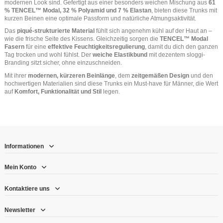
modernen Look sind. Gefertigt aus einer besonders weichen Mischung aus
61
% TENCEL™ Modal, 32 % Polyamid und 7 % Elastan
, bieten diese Trunks mit
kurzen Beinen eine optimale Passform und natürliche Atmungsaktivität.
Das
piqué-strukturierte Material
fühlt sich angenehm kühl auf der Haut an –
wie die frische Seite des Kissens. Gleichzeitig sorgen die
TENCEL™ Modal
Fasern
für eine
effektive Feuchtigkeitsregulierung
, damit du dich den ganzen
Tag trocken und wohl fühlst. Der
weiche Elastikbund
mit dezentem sloggi-
Branding sitzt sicher, ohne einzuschneiden.
Mit ihrer
modernen, kürzeren Beinlänge
, dem
zeitgemäßen Design
und den
hochwertigen Materialien sind diese Trunks ein Must-have für Männer, die Wert
auf
Komfort, Funktionalität und Stil
legen.
Informationen
Mein Konto
Kontaktiere uns
Newsletter