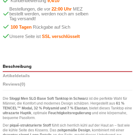
Kundenbewertung
9,4/10
Bestellungen, die vor
22:00 Uhr
MEZ
bestellt werden, werden noch am selben
Tag versandt!
100 Tagen
Rückgabe auf Sich
Unsere Seite ist
SSL verschlüsselt
Beschreibung
Artikeldetails
Reviews
(0)
Die
Sloggi Men SLG Base Soft Tanktop in Schwarz
ist die perfekte Wahl für
Männer, die Komfort und modernes Design schätzen. Hergestellt aus
61 %
TENCEL™ Modal, 32 % Polyamid und 7 % Elastan
, bietet dieses Tanktop eine
ultrazarte Haptik
, optimale
Feuchtigkeitsregulierung
und eine körpernahe,
bequeme Passform.
Der
piqué-strukturierte Stoff
fühlt sich herrlich kühl auf der Haut an – fast wie
die kühle Seite des Kissens. Das
zeitgemäße Design
, kombiniert mit einer