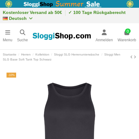
Kostenloser Versand ab 50€
✓ 100 Tage Rückgaberecht
Deutsch
0
Menu
Suche
Anmelden
Warenkorb
Startseite
Herren
Kollektion
Sloggi SLG Herrenunterwäsche
Sloggi Men
SLG Base Soft Tank Top Schwarz
-10%