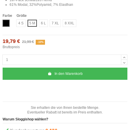
61% Modal, 32%Polyamid, 7% Elasthan
Farbe
Größe
Schwarz
4 S
5 M
6 L
7 XL
8 XXL
19,79 €
21,99 €
-10%
Bruttopreis
In den Warenkorb
Sie erhalten die von Ihnen bestellte Menge.
Eventueller Rabatt ist bereits im Preis enthalten.
Warum Sloggishop wählen?