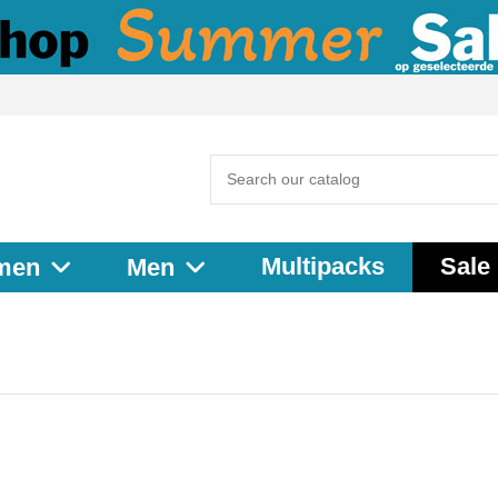
Multipacks
Sale
men
Men