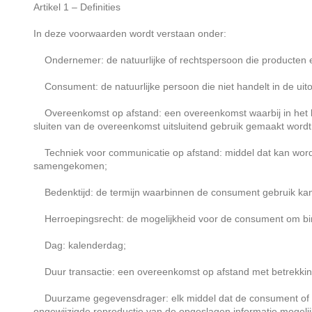
Artikel 1 – Definities
In deze voorwaarden wordt verstaan onder:
Ondernemer: de natuurlijke of rechtspersoon die producten e
Consument: de natuurlijke persoon die niet handelt in de uit
Overeenkomst op afstand: een overeenkomst waarbij in het ka
sluiten van de overeenkomst uitsluitend gebruik gemaakt word
Techniek voor communicatie op afstand: middel dat kan worden
samengekomen;
Bedenktijd: de termijn waarbinnen de consument gebruik kan
Herroepingsrecht: de mogelijkheid voor de consument om binn
Dag: kalenderdag;
Duur transactie: een overeenkomst op afstand met betrekking t
Duurzame gegevensdrager: elk middel dat de consument of onde
ongewijzigde reproductie van de opgeslagen informatie mogelij