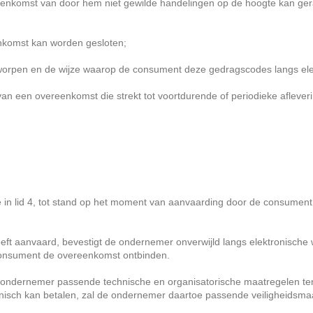
nkomst van door hem niet gewilde handelingen op de hoogte kan gerak
nkomst kan worden gesloten;
pen en de wijze waarop de consument deze gedragscodes langs elek
 een overeenkomst die strekt tot voortdurende of periodieke afleveri
lid 4, tot stand op het moment van aanvaarding door de consument v
t aanvaard, bevestigt de ondernemer onverwijld langs elektronische
 consument de overeenkomst ontbinden.
 ondernemer passende technische en organisatorische maatregelen ter b
onisch kan betalen, zal de ondernemer daartoe passende veiligheidsma