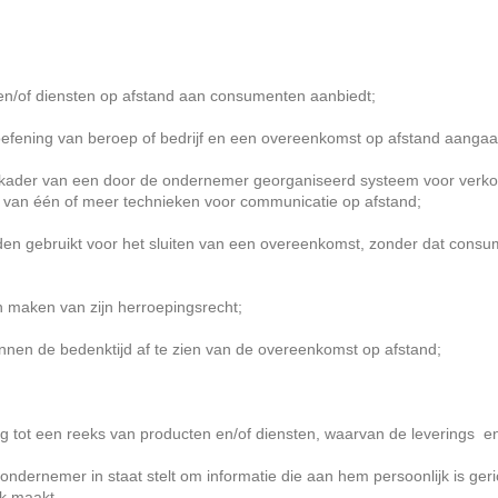
n/of diensten op afstand aan consumenten aanbiedt;
oefening van beroep of bedrijf en een overeenkomst op afstand aanga
der van een door de ondernemer georganiseerd systeem voor verkoop 
t van één of meer technieken voor communicatie op afstand;
 gebruikt voor het sluiten van een overeenkomst, zonder dat consument
 maken van zijn herroepingsrecht;
en de bedenktijd af te zien van de overeenkomst op afstand;
ot een reeks van producten en/of diensten, waarvan de leverings en/of
rnemer in staat stelt om informatie die aan hem persoonlijk is geric
k maakt.