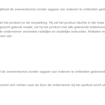
ijkheid de overeenkomst zonder opgave van redenen te ontbinden gedu
 het product en de verpakking. Hij zal het product slechts in die mat
gsrecht gebruik maakt, zal hij het product met alle geleverde toebehoren 
ndernemer verstrekte redelijke en duidelijke instructies. Artikelen mog
sen zijn.
id de overeenkomst zonder opgave van redenen te ontbinden geduren
 zich richten naar de door de ondernemer bij het aanbod en/of uiterlij