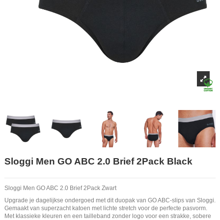
Sloggi Men GO ABC 2.0 Brief 2Pack Black
Sloggi Men GO ABC 2.0 Brief 2Pack Zwart
Upgrade je dagelijkse ondergoed met dit duopak van GO ABC-slips van Sloggi.
Gemaakt van superzacht katoen met lichte stretch voor de perfecte pasvorm.
Met klassieke kleuren en een tailleband zonder logo voor een strakke, sobere