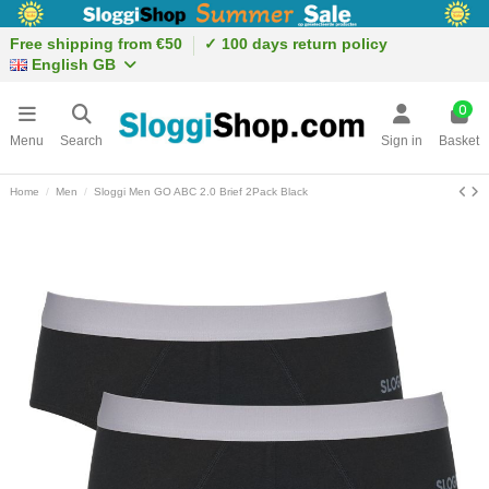
Free shipping from €50
✓ 100 days return policy
English GB
0
Menu
Search
Sign in
Basket
Home
Men
Sloggi Men GO ABC 2.0 Brief 2Pack Black