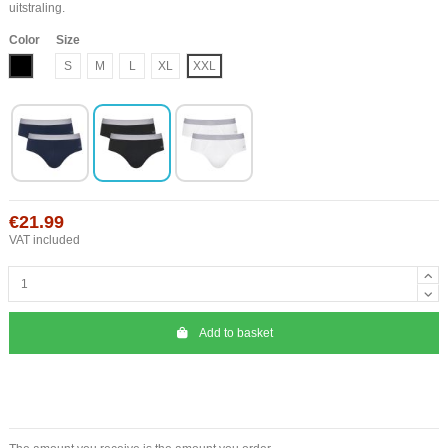
uitstraling.
Color
Size
Black
S
M
L
XL
XXL
€21.99
VAT included
Add to basket