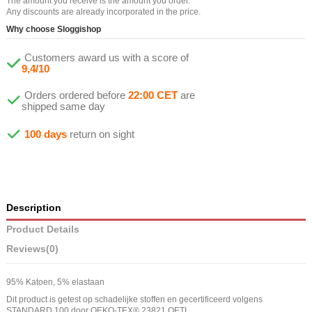
The amount you receive is the amount you order.
Any discounts are already incorporated in the price.
Why choose Sloggishop
Customers award us with a score of
9,4/10
Orders ordered before
22:00 CET
are
shipped same day
100 days
return on sight
Description
Product Details
Reviews
(0)
95% Katoen, 5% elastaan
Dit product is getest op schadelijke stoffen en gecertificeerd volgens
STANDARD 100 door OEKO-TEX® 23821 OETI