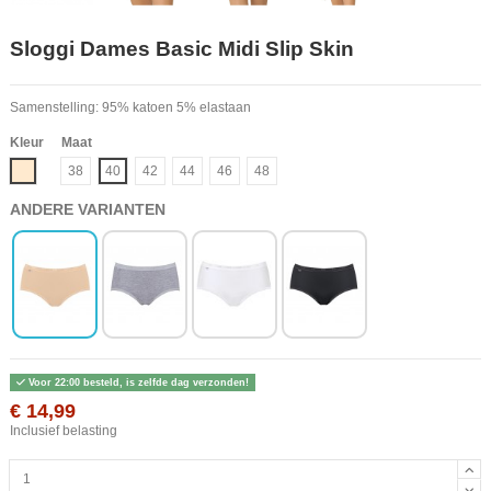
Sloggi Dames Basic Midi Slip Skin
Samenstelling: 95% katoen 5% elastaan
Kleur
Maat
Beige
38
40
42
44
46
48
ANDERE VARIANTEN
Voor 22:00 besteld, is zelfde dag verzonden!
€ 14,99
Inclusief belasting