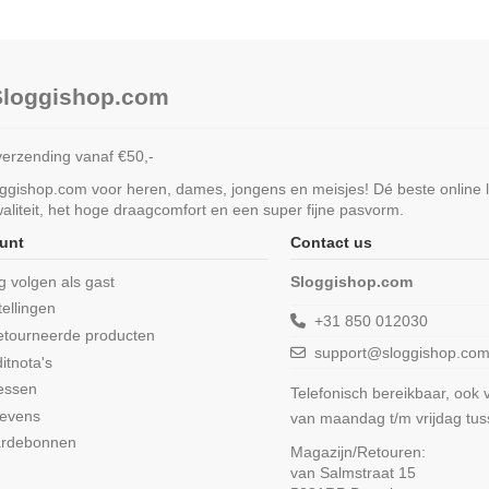
 Sloggishop.com
verzending vanaf €50,-
loggishop.com voor heren, dames, jongens en meisjes! Dé beste online 
liteit, het hoge draagcomfort en een super fijne pasvorm.
unt
Contact us
ng volgen als gast
Sloggishop.com
tellingen
+31 850 012030
etourneerde producten
support@sloggishop.co
itnota's
essen
Telefonisch bereikbaar, ook
gevens
van maandag t/m vrijdag tu
ardebonnen
Magazijn/Retouren:
van Salmstraat 15