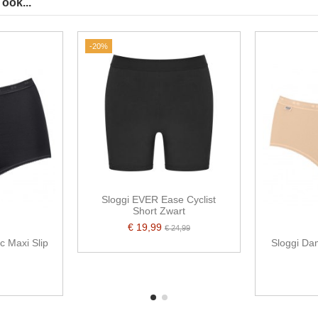
ook...
-20%
Sloggi EVER Ease Cyclist
Short Zwart
€ 19,99
€ 24,99
c Maxi Slip
Sloggi Dam