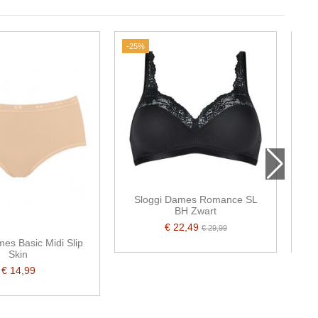
-25%
Sloggi Dames Romance SL
BH Zwart
€ 22,49
€ 29,99
es Basic Midi Slip
Skin
€ 14,99