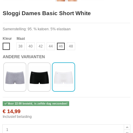
Sloggi Dames Basic Short White
Samenstelling: 95. % katoen. 5% elastaan
Kleur
Maat
Wit
38
40
42
44
46
48
ANDERE VARIANTEN
Voor 22:00 besteld, is zelfde dag verzonden!
€ 14,99
Inclusief belasting