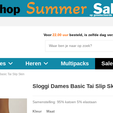
Voor
22.00 uur
besteld, is zelfde dag ve
Multipacks
Sale
es
Heren
asic Tai Slip Skin
Sloggi Dames Basic Tai Slip S
Samenstelling: 95% katoen 5% elastaan
Kleur
Maat