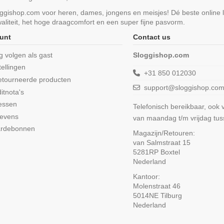
loggishop.com voor heren, dames, jongens en meisjes! Dé beste online 
liteit, het hoge draagcomfort en een super fijne pasvorm.
unt
Contact us
ng volgen als gast
Sloggishop.com
tellingen
+31 850 012030
etourneerde producten
support@sloggishop.co
itnota's
essen
Telefonisch bereikbaar, ook
gevens
van maandag t/m vrijdag tu
ardebonnen
Magazijn/Retouren:
van Salmstraat 15
5281RP Boxtel
Nederland
Kantoor:
Molenstraat 46
5014NE Tilburg
Nederland