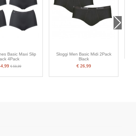
es Basic Maxi Slip
Sloggi Men Basic Midi 2Pack
lack 4Pack
Black
44,99
€ 26,99
€ 59,99