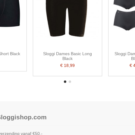
Short Black
Sloggi Dames Basic Long
Sloggi Dam
Black
B
€ 18,99
€ 
 Sloggishop.com
verzending vanaf €50,-