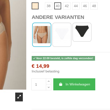
Beige
38
40
42
44
46
48
ANDERE VARIANTEN
Voor 22:00 besteld, is zelfde dag verzonden!
€ 14,99
Inclusief belasting
In Winkelwagen