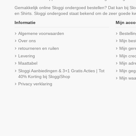
Gemakkelijk online Sloggi ondergoed bestellen? Dat kan bij S
en Shirts. Sloggi ondergoed staat bekend om de zeer goede kwa
Informatie
Mijn acco
Algemene voorwaarden
Bestelli
Over ons
Mijn bes
retourneren en ruilen
Mijn ger
Levering
Mijn cred
Maattabel
Mijn adr
Sloggi Aanbiedingen & 3+1 Gratis Acties | Tot
Mijn ge
40% Korting bij SloggiShop
Mijn wa
Privacy verklaring