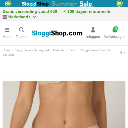
Gratis verzending vanaf €50
✓ 100 dagen retourrecht
Nederlands
0
Menu
Zoeken
Inloggen
Winkelwagen
Home
Sloggi Dames Ondergoed
Collectie
Basic
Sloggi Dames Basic Tai
Slip Skin