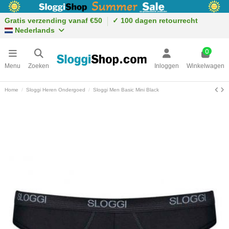
Gratis verzending vanaf €50
✓ 100 dagen retourrecht
Nederlands
0
Menu
Zoeken
Inloggen
Winkelwagen
Home
Sloggi Heren Ondergoed
Sloggi Men Basic Mini Black