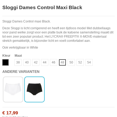
Sloggi Dames Control Maxi Black
Sloggi Dames Control maxi Black.
Deze Sloggi is licht corrigerend en heeft een tijdloos model Met dubbellaags
voor pand welke zorgt voor een platte buik de katoene samenstelling maakt dit
tot een zeer populair product. Het LYCRA® FREEF!T® X-MOVE-materiaal
stretch gemakkelijk, is bijzonder licht en voelt comfortabel aan.
Ook verkrijgbaar in White
Kleur
Maat
Zwart
38
40
42
44
46
48
50
52
54
ANDERE VARIANTEN
€ 17,99