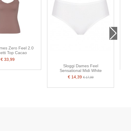
mes Zero Feel 2.0
etti Top Cacao
Mi
€ 33,99
Sloggi Dames Feel
Sensational Midi White
€ 14,39
€ 17,99