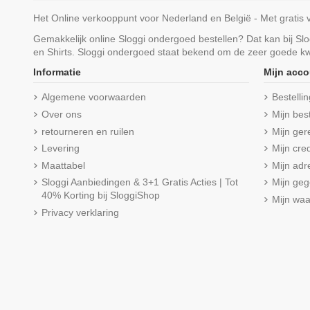
Het Online verkooppunt voor Nederland en België - Met gratis 
Gemakkelijk online Sloggi ondergoed bestellen? Dat kan bij S
en Shirts. Sloggi ondergoed staat bekend om de zeer goede kwa
Informatie
Mijn acco
Algemene voorwaarden
Bestelli
Over ons
Mijn bes
retourneren en ruilen
Mijn ger
Levering
Mijn cred
Maattabel
Mijn adr
Sloggi Aanbiedingen & 3+1 Gratis Acties | Tot
Mijn ge
40% Korting bij SloggiShop
Mijn wa
Privacy verklaring