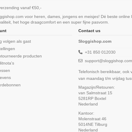
verzending vanaf €50,-
loggishop.com voor heren, dames, jongens en meisjes! Dé beste online 
liteit, het hoge draagcomfort en een super fijne pasvorm.
unt
Contact us
ng volgen als gast
Sloggishop.com
tellingen
+31 850 012030
etourneerde producten
support@sloggishop.co
itnota's
essen
Telefonisch bereikbaar, ook
gevens
van maandag t/m vrijdag tu
ardebonnen
Magazijn/Retouren:
van Salmstraat 15
5281RP Boxtel
Nederland
Kantoor:
Molenstraat 46
5014NE Tilburg
Nederland