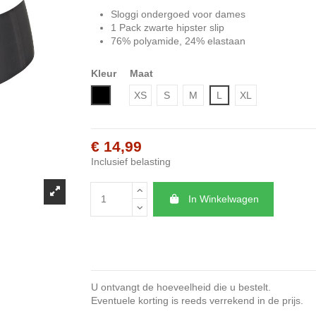
Sloggi ondergoed voor dames
1 Pack zwarte hipster slip
76% polyamide, 24% elastaan
Kleur
Maat
Zwart
XS
S
M
L
XL
€ 14,99
Inclusief belasting
In Winkelwagen
U ontvangt de hoeveelheid die u bestelt.
Eventuele korting is reeds verrekend in de prijs.