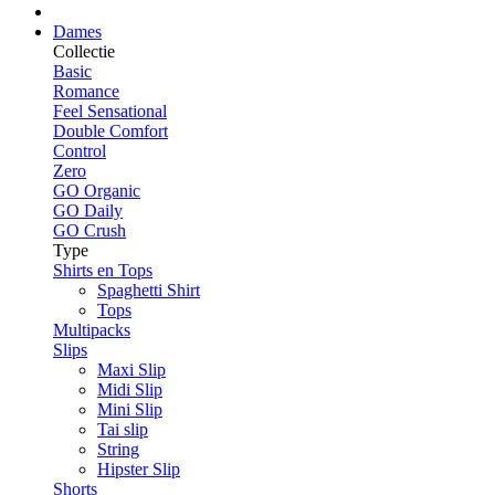
Dames
Collectie
Basic
Romance
Feel Sensational
Double Comfort
Control
Zero
GO Organic
GO Daily
GO Crush
Type
Shirts en Tops
Spaghetti Shirt
Tops
Multipacks
Slips
Maxi Slip
Midi Slip
Mini Slip
Tai slip
String
Hipster Slip
Shorts