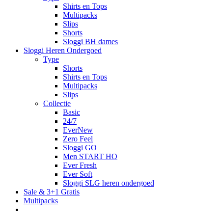
Shirts en Tops
Multipacks
Slips
Shorts
Sloggi BH dames
Sloggi Heren Ondergoed
Type
Shorts
Shirts en Tops
Multipacks
Slips
Collectie
Basic
24/7
EverNew
Zero Feel
Sloggi GO
Men START HO
Ever Fresh
Ever Soft
Sloggi SLG heren ondergoed
Sale & 3+1 Gratis
Multipacks