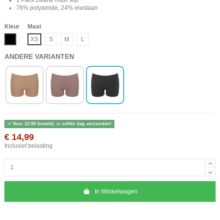
76% polyamide, 24% elastaan
Kleur
Maat
Zwart
XS
S
M
L
ANDERE VARIANTEN
Voor 22:00 besteld, is zelfde dag verzonden!
€ 14,99
Inclusief belasting
In Winkelwagen