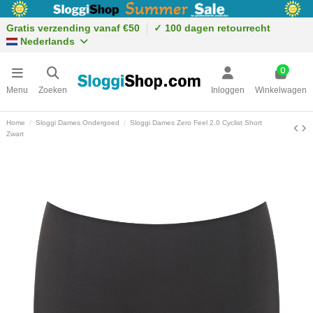
Gratis verzending vanaf €50
✓ 100 dagen retourrecht
Nederlands
0
Menu
Zoeken
Inloggen
Winkelwagen
Home
Sloggi Dames Ondergoed
Sloggi Dames Zero Feel 2.0 Cyclist Short
Zwart