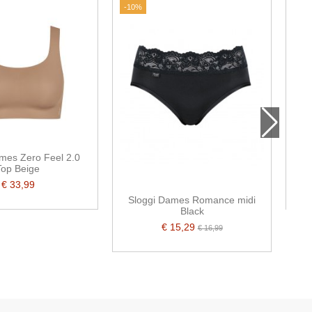
-10%
-25
mes Zero Feel 2.0
Top Beige
€ 33,99
Sloggi Dames Romance midi
Black
€ 15,29
€ 16,99