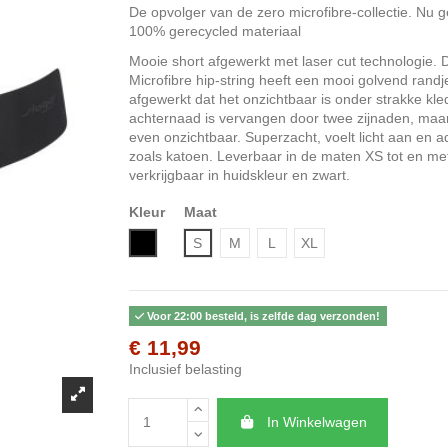
De opvolger van de zero microfibre-collectie. Nu 
100% gerecycled materiaal
Mooie short afgewerkt met laser cut technologie. 
Microfibre hip-string heeft een mooi golvend randj
afgewerkt dat het onzichtbaar is onder strakke kle
achternaad is vervangen door twee zijnaden, maar 
even onzichtbaar. Superzacht, voelt licht aan en 
zoals katoen. Leverbaar in de maten XS tot en me
verkrijgbaar in huidskleur en zwart.
Kleur
Maat
Zwart
S
M
L
XL
Voor 22:00 besteld, is zelfde dag verzonden!
€ 11,99
Inclusief belasting
In Winkelwagen