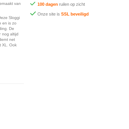
gemaakt van
100 dagen
ruilen op zicht
Onze site is
SSL beveiligd
Deze Sloggi
e en is zo
ding. De
nog altijd
ademt net
t XL. Ook