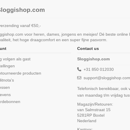
 Sloggishop.com
verzending vanaf €50,-
loggishop.com voor heren, dames, jongens en meisjes! Dé beste online 
liteit, het hoge draagcomfort en een super fijne pasvorm.
unt
Contact us
ng volgen als gast
Sloggishop.com
tellingen
+31 850 012030
etourneerde producten
support@sloggishop.co
itnota's
essen
Telefonisch bereikbaar, ook
gevens
van maandag t/m vrijdag tu
ardebonnen
Magazijn/Retouren:
van Salmstraat 15
5281RP Boxtel
Nederland
Kantoor: