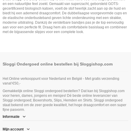
en een natuurlijke feel zoekt. Gemaakt van superzacht, geborsteld GOTS-
gecertificeerd biologisch katoen, voelt de stof heerlijk zacht aan op de huid en
biedt hij een ademend draagcomfort. De dubbellaagse voorgevormde cups en
de elastische onderbusteband geven lichte ondersteuning met een strakke,
moderne uitstraling. Dankzij de verstelbare bandjes pas je de top eenvoudig
aan voor een perfecte fit. Draag hem als comfortabele basislaag en combineer
met de bijpassende slipjes voor een complete look.
Sloggi Ondergoed online bestellen bij Sloggishop.com
Het Online verkooppunt voor Nederland en België - Met gratis verzending
vanaf €50,-
Gemakkelijk online Sloggi ondergoed bestellen? Dat kan bij Sloggishop.com
voor heren, dames, jongens en meisjes! Dé beste online leverancier van
Sloggi ondergoed; Boxershorts, Slips, Hemden en Shirts. Sloggi ondergoed
staat bekend om de zeer goede kwaliteit, het hoge draagcomfort en een super
fijne pasvorm.
Informatie
Mijn account