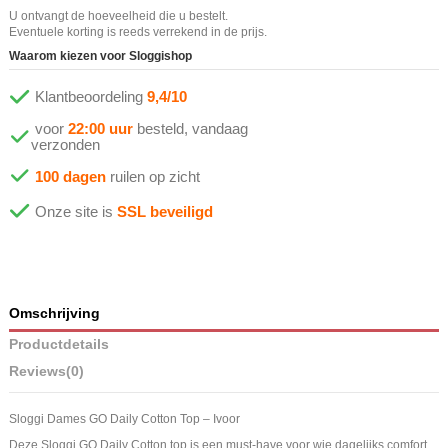
U ontvangt de hoeveelheid die u bestelt.
Eventuele korting is reeds verrekend in de prijs.
Waarom kiezen voor Sloggishop
Klantbeoordeling
9,4/10
voor
22:00 uur
besteld, vandaag
verzonden
100 dagen
ruilen op zicht
Onze site is
SSL beveiligd
Omschrijving
Productdetails
Reviews
(0)
Sloggi Dames GO Daily Cotton Top – Ivoor
Deze Sloggi GO Daily Cotton top is een must-have voor wie dagelijks comfort