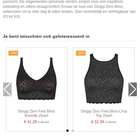
pasvorm. De vrijgesneden golvende randen zorgen voor een naadloze
uitstraling en ultiem draagcomfort. Ervaar de luxe van Sloggi Zero Bliss,
ontworpen om je elke dag te laten stralen. Zeer verleidelijk en verkrijgbaar van
XS tot XXL
Je bent misschien ook geïnteresseerd in
-10%
-10%
Sloggi Zero Feel Bliss
Sloggi Zero Feel Bliss Crop
Bralette Zwart
Top Zwart
€ 41,39
€ 32,39
€ 45,99
€ 35,99