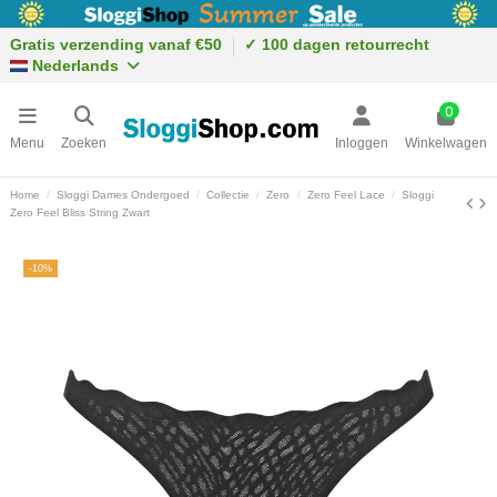
Gratis verzending vanaf €50
✓ 100 dagen retourrecht
Nederlands
0
Menu
Zoeken
Inloggen
Winkelwagen
Home
Sloggi Dames Ondergoed
Collectie
Zero
Zero Feel Lace
Sloggi
Zero Feel Bliss String Zwart
-10%