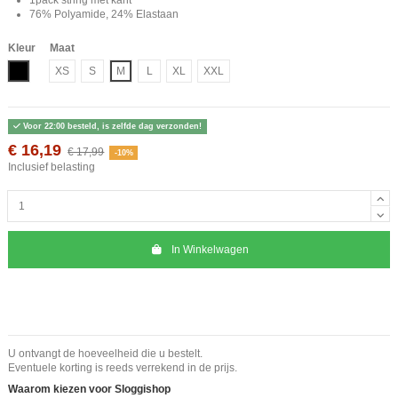
76% Polyamide, 24% Elastaan
Kleur
Maat
Zwart
XS
S
M
L
XL
XXL
Voor 22:00 besteld, is zelfde dag verzonden!
€ 16,19
€ 17,99
-10%
Inclusief belasting
In Winkelwagen
U ontvangt de hoeveelheid die u bestelt.
Eventuele korting is reeds verrekend in de prijs.
Waarom kiezen voor Sloggishop