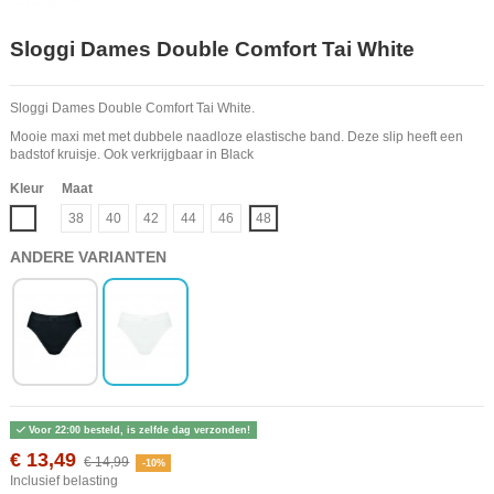
Sloggi Dames Double Comfort Tai White
Sloggi Dames Double Comfort Tai White.
Mooie maxi met met dubbele naadloze elastische band. Deze slip heeft een
badstof kruisje. Ook verkrijgbaar in Black
Kleur
Maat
Wit
38
40
42
44
46
48
ANDERE VARIANTEN
Voor 22:00 besteld, is zelfde dag verzonden!
€ 13,49
€ 14,99
-10%
Inclusief belasting