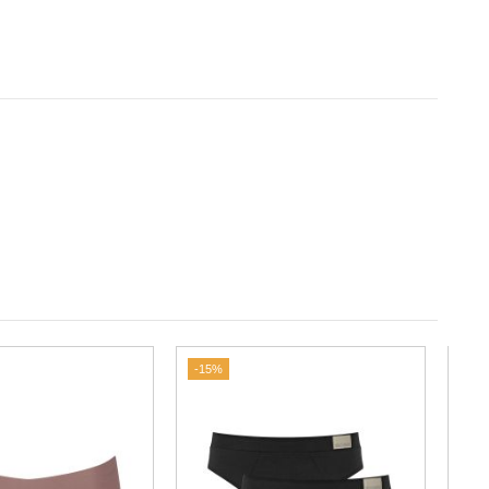
-15%
-25