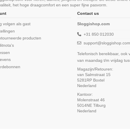
liteit, het hoge draagcomfort en een super fijne pasvorm.
unt
Contact us
ng volgen als gast
Sloggishop.com
tellingen
+31 850 012030
etourneerde producten
support@sloggishop.co
itnota's
essen
Telefonisch bereikbaar, ook
gevens
van maandag t/m vrijdag tu
ardebonnen
Magazijn/Retouren:
van Salmstraat 15
5281RP Boxtel
Nederland
Kantoor:
Molenstraat 46
5014NE Tilburg
Nederland