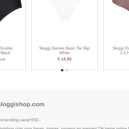
Double
Sloggi Dames Basic Tai Slip
Sloggi 
 Black
White
2.0 
€ 14,99
4,99
 Sloggishop.com
verzending vanaf €50,-
loggishop.com voor heren, dames, jongens en meisjes! Dé beste online 