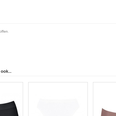
offen.
ook...