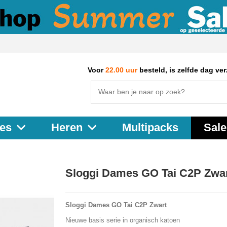
Voor
22.00 uur
besteld, is zelfde dag ve
Multipacks
Sale
es
Heren
Sloggi Dames GO Tai C2P Zwar
Sloggi Dames GO Tai C2P Zwart
Nieuwe basis serie in organisch katoen