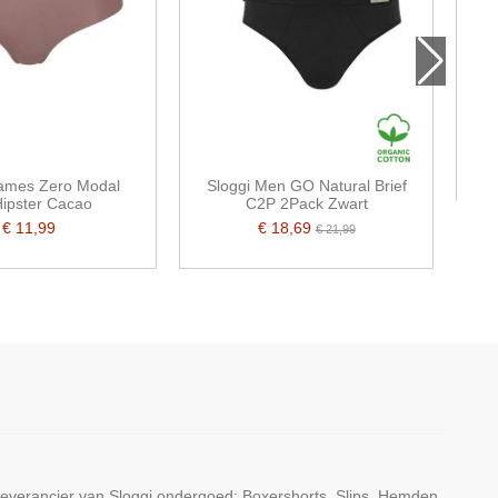
Sl
Dames Zero Modal
Sloggi Men GO Natural Brief
Hipster Cacao
C2P 2Pack Zwart
€ 11,99
€ 18,69
€ 21,99
leverancier van Sloggi ondergoed; Boxershorts, Slips, Hemden