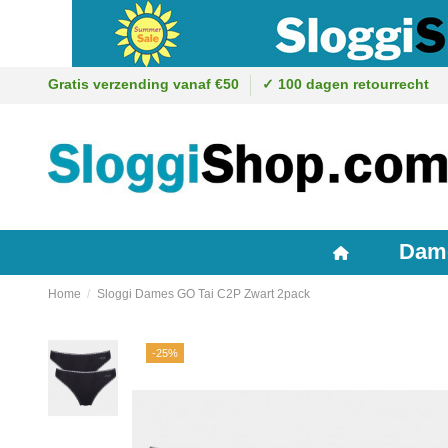
Gratis verzending vanaf €50
✓ 100 dagen retourrecht
Dam
Home
Sloggi Dames GO Tai C2P Zwart 2pack
-25%