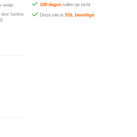
100 dagen
ruilen op zicht
 randje.
d door Sankho.
Onze site is
SSL beveiligd
0!