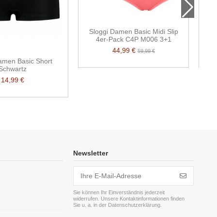
Sloggi Damen Basic Midi Slip
S
4er-Pack C4P M006 3+1
44,99 €
59,99 €
amen Basic Short
Schwartz
14,99 €
Newsletter
Sie können Ihr Einverständnis jederzeit
widerrufen. Unsere Kontaktinformationen finden
m
Sie u. a. in der Datenschutzerklärung.