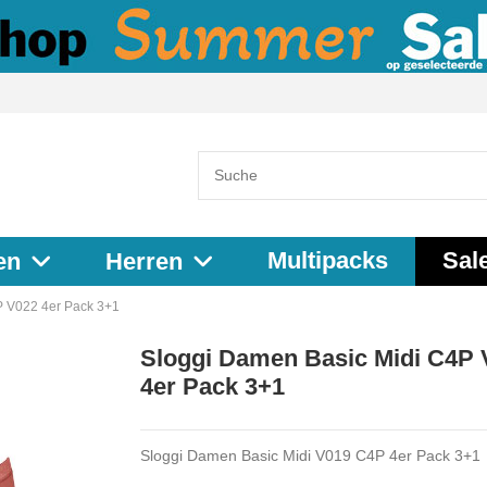
Multipacks
Sal
en
Herren
P V022 4er Pack 3+1
Sloggi Damen Basic Midi C4P 
4er Pack 3+1
Sloggi Damen Basic Midi V019 C4P 4er Pack 3+1