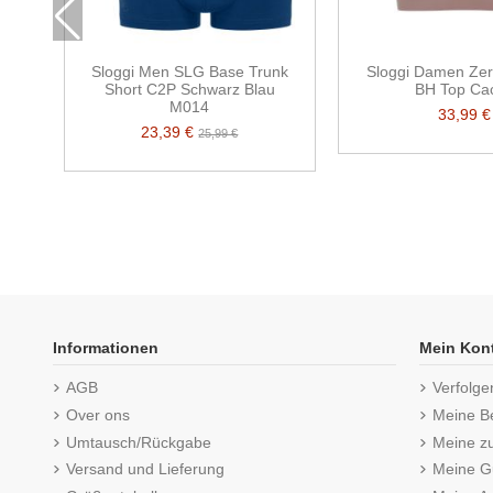
Sloggi Men SLG Base Trunk
Sloggi Damen Zer
Short C2P Schwarz Blau
BH Top Ca
M014
33,99 €
23,39 €
25,99 €
Informationen
Mein Kon
AGB
Verfolge
Over ons
Meine B
Umtausch/Rückgabe
Meine z
Versand und Lieferung
Meine Gu