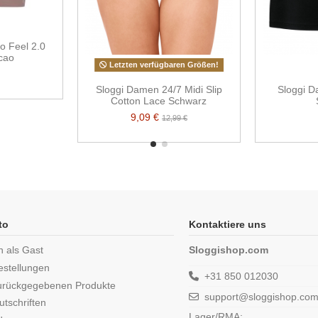
o Feel 2.0
cao
Letzten verfügbaren Größen!
Sloggi Damen 24/7 Midi Slip
Sloggi D
Cotton Lace Schwarz
9,09 €
12,99 €
to
Kontaktiere uns
n als Gast
Sloggishop.com
estellungen
+31 850 012030
urückgegebenen Produkte
support@sloggishop.co
tschriften
Lager/RMA: