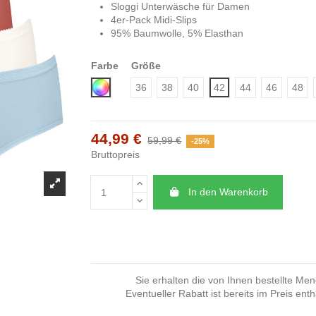
Sloggi Unterwäsche für Damen
4er-Pack Midi-Slips
95% Baumwolle, 5% Elasthan
Farbe
Größe
Mix
36
38
40
42
44
46
48
44,99 €
59,99 €
-25%
Bruttopreis
In den Warenkorb
Sie erhalten die von Ihnen bestellte Me
Eventueller Rabatt ist bereits im Preis enth