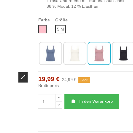
1 rosa Unterhemd mit Rundhalsausschnitt
88 % Modal, 12 % Elasthan
Farbe
Größe
Rosa
5 M
19,99 €
24,99 €
-20%
Bruttopreis
In den Warenkorb