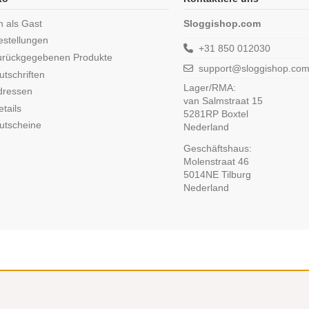
n als Gast
Sloggishop.com
estellungen
+31 850 012030
urückgegebenen Produkte
support@sloggishop.co
tschriften
Lager/RMA:
dressen
van Salmstraat 15
tails
5281RP Boxtel
utscheine
Nederland
Geschäftshaus:
Molenstraat 46
5014NE Tilburg
Nederland