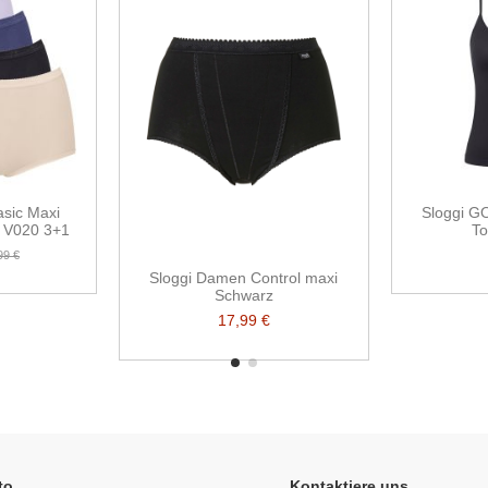
sic Maxi
Sloggi G
P V020 3+1
T
99 €
Sloggi Damen Control maxi
Schwarz
17,99 €
to
Kontaktiere uns