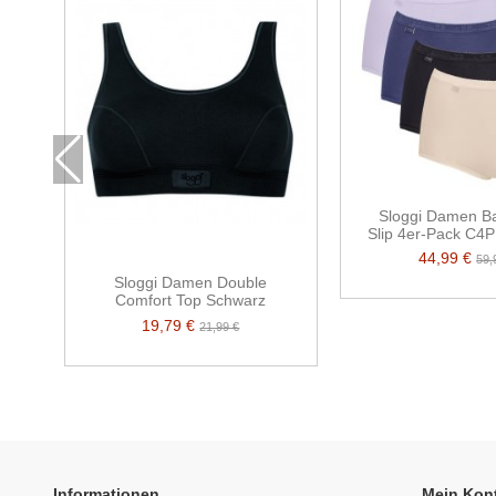
Sloggi Damen Ba
Slip 4er-Pack C4
44,99 €
59,
Sloggi Damen Double
Comfort Top Schwarz
19,79 €
21,99 €
Informationen
Mein Kon