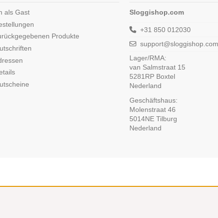
n als Gast
Sloggishop.com
estellungen
+31 850 012030
urückgegebenen Produkte
support@sloggishop.co
tschriften
Lager/RMA:
dressen
van Salmstraat 15
tails
5281RP Boxtel
utscheine
Nederland
Geschäftshaus:
Molenstraat 46
5014NE Tilburg
Nederland