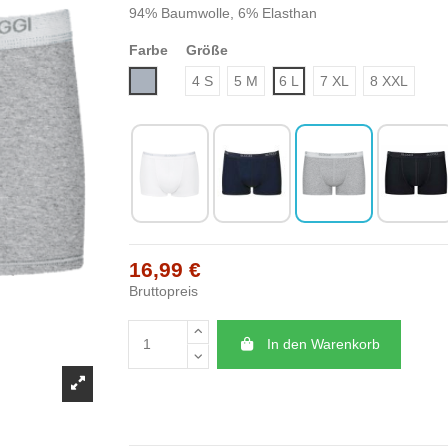
94% Baumwolle, 6% Elasthan
Farbe
Größe
Grau
4 S
5 M
6 L
7 XL
8 XXL
16,99 €
Bruttopreis
In den Warenkorb