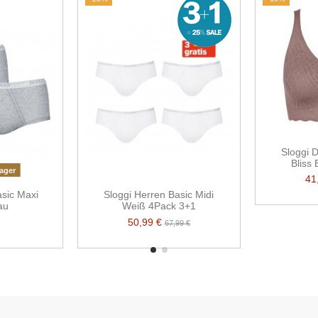
Sloggi 
Bliss
ager
41
asic Maxi
Sloggi Herren Basic Midi
au
Weiß 4Pack 3+1
50,99 €
67,99 €