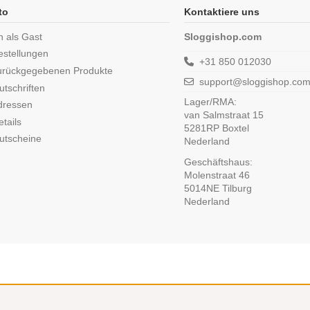
to
Kontaktiere uns
n als Gast
Sloggishop.com
estellungen
+31 850 012030
urückgegebenen Produkte
support@sloggishop.co
tschriften
Lager/RMA:
dressen
van Salmstraat 15
tails
5281RP Boxtel
utscheine
Nederland
Geschäftshaus:
Molenstraat 46
5014NE Tilburg
Nederland