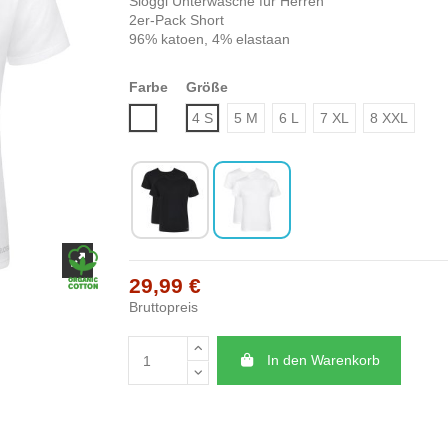
Sloggi Unterwäsche für Herren
2er-Pack Short
96% katoen, 4% elastaan
Farbe
Größe
Weiß
4 S
5 M
6 L
7 XL
8 XXL
29,99 €
Bruttopreis
In den Warenkorb