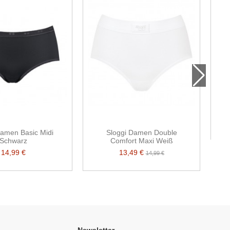
s
Damen Basic Midi
Sloggi Damen Double
Schwarz
Comfort Maxi Weiß
14,99 €
13,49 €
14,99 €