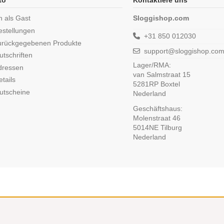
to
Kontaktiere uns
n als Gast
Sloggishop.com
estellungen
+31 850 012030
urückgegebenen Produkte
support@sloggishop.co
tschriften
Lager/RMA:
dressen
van Salmstraat 15
tails
5281RP Boxtel
utscheine
Nederland
Geschäftshaus:
Molenstraat 46
5014NE Tilburg
Nederland