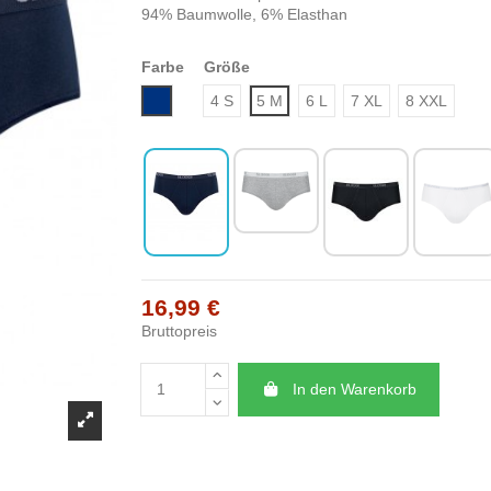
94% Baumwolle, 6% Elasthan
Farbe
Größe
Blau
4 S
5 M
6 L
7 XL
8 XXL
16,99 €
Bruttopreis
In den Warenkorb