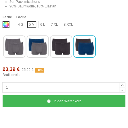
2er-Pack mix shorts
90% Baumwolle, 10% Elastan
Farbe
Größe
Mix
4 S
5 M
6 L
7 XL
8 XXL
23,39 €
25,99 €
-10%
Bruttopreis
In den Warenkorb