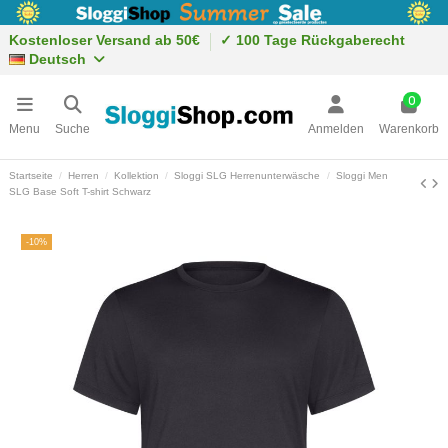
Kostenloser Versand ab 50€
✓ 100 Tage Rückgaberecht
Deutsch
0
Menu
Suche
Anmelden
Warenkorb
Startseite
Herren
Kollektion
Sloggi SLG Herrenunterwäsche
Sloggi Men
SLG Base Soft T-shirt Schwarz
-10%