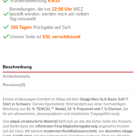
Kundenbewertung
9,4/10
Bestellungen, die vor
22:00 Uhr
MEZ
bestellt werden, werden noch am selben
Tag versandt!
100 Tagen
Rückgabe auf Sich
Unsere Seite ist
SSL verschlüsselt
Beschreibung
Artikeldetails
Reviews
(0)
Erlebe erstklassigen Komfort im Alltag mit dem
Sloggi Men SLG Base Soft T-
Shirt in Schwarz
. Dieses figurbetonte Shirt besteht aus einer hochwertigen
Mischung aus
61 % TENCEL™ Modal, 32 % Polyamid und 7 % Elastan
, die
für ein ultraweiches, atmungsaktives und elastisches Tragegefühl sorgt.
Das
piqué-strukturierte Material
fühlt sich an wie die kühle Seite des Kissens
und bleibt dank der
effizienten Feuchtigkeitsregulierung
angenehm trocken
auf der Haut. Mit seinem
modernen Rundhalsausschnitt
, der
dezenten sloggi-