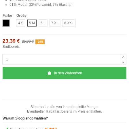
61% Modal, 32%Polyamid, 7% Elasthan
Farbe
Größe
Schwarz
4 S
5 M
6 L
7 XL
8 XXL
23,39 €
25,99 €
-10%
Bruttopreis
In den Warenkorb
Sie erhalten die von Ihnen bestellte Menge.
Eventueller Rabatt ist bereits im Preis enthalten.
Warum Sloggishop wählen?